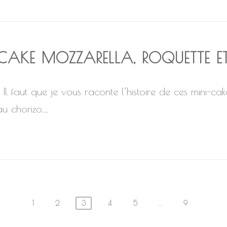
CAKE MOZZARELLA, ROQUETTE E
Il faut que je vous raconte l’histoire de ces mini-cak
u chorizo....
1
2
3
4
5
…
9