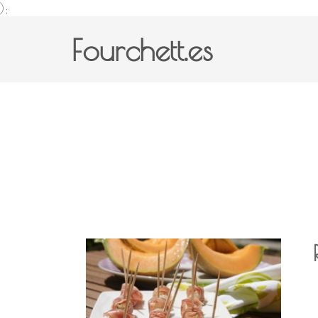
);
Fourchett.es