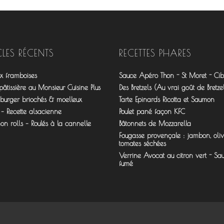
CLES RÉCENTS
RECETTES PHARES
ux framboises
Sauce Apéro Thon - St Moret - Cibo
âtissière au Monsieur Cuisine Plus
Des Bretzels (Au vrai goût de Bretzel
 burger briochés & moelleux
Tarte Epinards Ricotta et Saumon
 – Recette alsacienne
Poulet pané façon KFC
n rolls – Roulés à la cannelle
Bâtonnets de Mozzarella
Fougasse provençale : jambon, oliv
tomates séchées
Verrine Avocat au citron vert - S
fumé