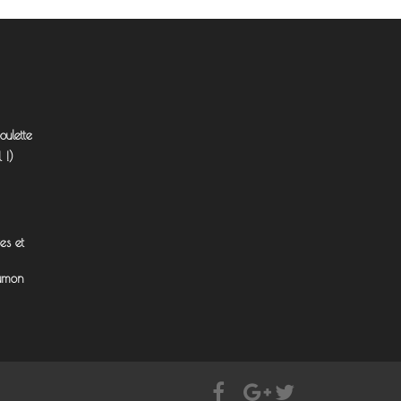
ulette
 !)
es et
aumon