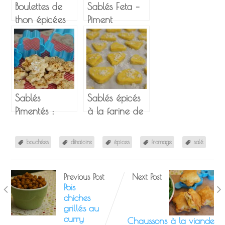
Boulettes de
Sablés Feta –
thon épicées
Piment
au coeur de
d’Espelette
Madame Loïk
Sablés
Sablés épicés
Pimentés :
à la farine de
Curry Madras
maïs
& Fleur de Sel
bouchées
dînatoire
épices
fromage
salé
Previous Post
Next Post
Pois
chiches
grillés au
curry
Chaussons à la viande