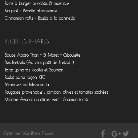
Pains à burger briochés & moelleux
Kouglof – Recette alsacienne
Cinnamon rolls – Roulés à la cannelle
RECETTES PHARES
Sauce Apéro Thon - St Moret - Ciboulette
Des Bretzels (Au vrai goût de Bretzel !)
Tarte Epinards Ricotta et Saumon
Poulet pané façon KFC
Bâtonnets de Mozzarella
Fougasse provençale : jambon, olives et tomates séchées
Verrine Avocat au citron vert - Saumon fumé
Optimizer WordPress Theme