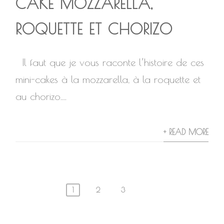
CAKE MOZZARELLA,
ROQUETTE ET CHORIZO
Il faut que je vous raconte l’histoire de ces
mini-cakes à la mozzarella, à la roquette et
au chorizo....
+ READ MORE
1
2
3
Navigation
des