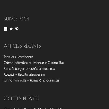
articles
SUIVEZ MOI
Voir
Voir
Voir
le
le
le
profil
profil
profil
de
de
de
fourchettesflo
@fourchettesflo
fleurjeanne
ARTICLES RÉCENTS
sur
sur
sur
Facebook
Twitter
Pinterest
Tarte aux framboises
Crème pâtissière au Monsieur Cuisine Plus
Pains à burger briochés & moelleux
Kouglof – Recette alsacienne
Cinnamon rolls – Roulés à la cannelle
RECETTES PHARES