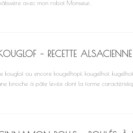
pâtissière avec mon robot Monsieur...
KOUGLOF – RECETTE ALSACIENNE
Le kouglof ou encore kougelhopf, kougelhof, kugelhof,
une brioche à pâte levée dont la forme caractéristiqu