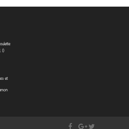
ulette
 !)
es et
aumon