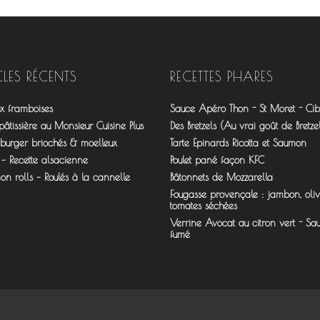
CLES RÉCENTS
RECETTES PHARES
ux framboises
Sauce Apéro Thon - St Moret - Cibo
âtissière au Monsieur Cuisine Plus
Des Bretzels (Au vrai goût de Bretzel
 burger briochés & moelleux
Tarte Epinards Ricotta et Saumon
 – Recette alsacienne
Poulet pané façon KFC
n rolls – Roulés à la cannelle
Bâtonnets de Mozzarella
Fougasse provençale : jambon, oliv
tomates séchées
Verrine Avocat au citron vert - S
fumé