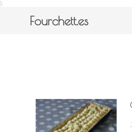
);
Fourchett.es