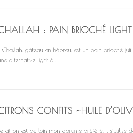
CHALLAH : PAIN BRIOCHÉ LIGHT
Challah, gâteau en hébreu, est un pain brioché juif s
une alternative light à...
CITRONS CONFITS ~HUILE D’OLI
Le citron est de loin mon agrume préféré, il s’utilise