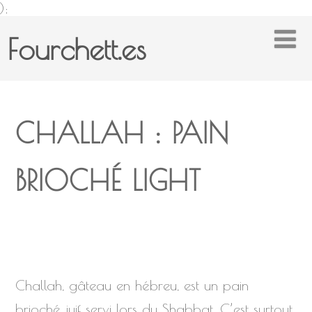
);
Fourchett.es
CHALLAH : PAIN
BRIOCHÉ LIGHT
Challah, gâteau en hébreu, est un pain
brioché juif servi lors du Shabbat. C’est surtout