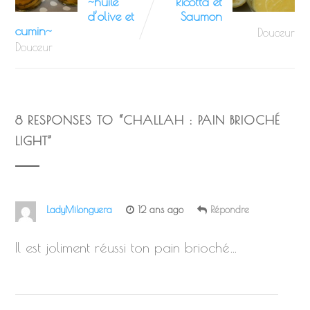
~huile
Ricotta et
d’olive et
Saumon
cumin~
Douceur
Douceur
8 RESPONSES TO “
CHALLAH : PAIN BRIOCHÉ
LIGHT
”
LadyMilonguera
12 ans ago
Répondre
Il est joliment réussi ton pain brioché…