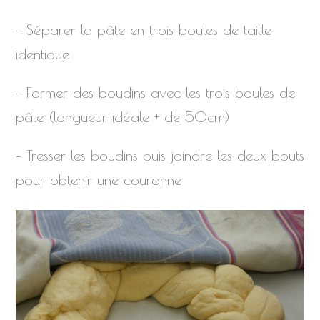
– Séparer la pâte en trois boules de taille
identique
– Former des boudins avec les trois boules de
pâte (longueur idéale + de 50cm)
– Tresser les boudins puis joindre les deux bouts
pour obtenir une couronne