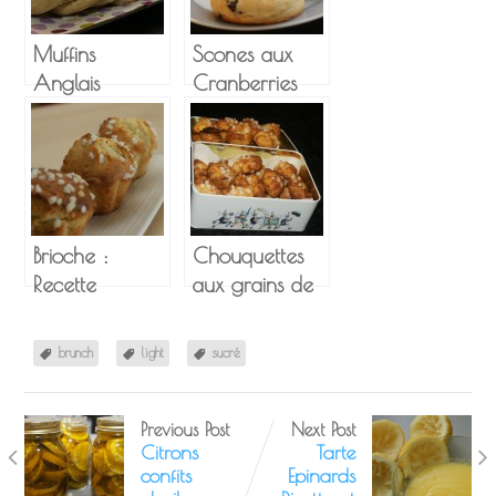
Muffins
Scones aux
Anglais
Cranberries
Brioche :
Chouquettes
Recette
aux grains de
Simplissime
sucre
brunch
light
sucré
Previous Post
Next Post
Citrons
Tarte
confits
Epinards