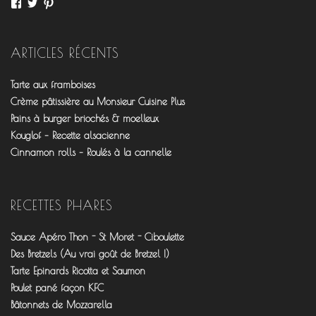
Voir
Voir
Voir
le
le
le
profil
profil
profil
de
de
de
fourchettesflo
@fourchettesflo
fleurjeanne
ARTICLES RÉCENTS
sur
sur
sur
Facebook
Twitter
Pinterest
Tarte aux framboises
Crème pâtissière au Monsieur Cuisine Plus
Pains à burger briochés & moelleux
Kouglof – Recette alsacienne
Cinnamon rolls – Roulés à la cannelle
RECETTES PHARES
Sauce Apéro Thon - St Moret - Ciboulette
Des Bretzels (Au vrai goût de Bretzel !)
Tarte Epinards Ricotta et Saumon
Poulet pané façon KFC
Bâtonnets de Mozzarella