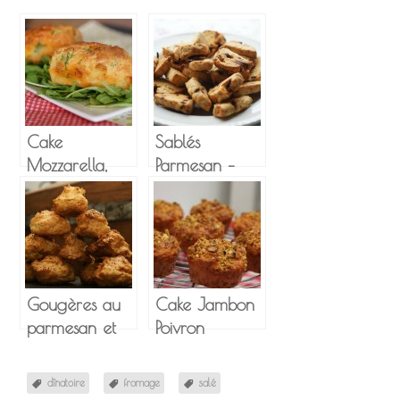
Cake
Sablés
Mozzarella,
Parmesan –
Roquette et
Tomates
Chorizo
séchées
Gougères au
Cake Jambon
parmesan et
Poivron
graines de
Pistache – IG
pavot
bas
dînatoire
fromage
salé