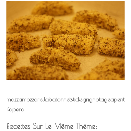
mozza
mozzarella
batonnet
sticks
grignotage
aperit
if
apero
Recettes Sur Le Même Thème: