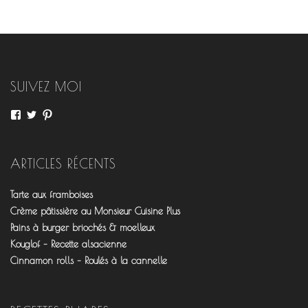
SUIVEZ MOI
Voir
Voir
Voir
le
le
le
profil
profil
profil
de
de
de
fourchettesflo
@fourchettesflo
fleurjeanne
ARTICLES RÉCENTS
sur
sur
sur
Facebook
Twitter
Pinterest
Tarte aux framboises
Crème pâtissière au Monsieur Cuisine Plus
Pains à burger briochés & moelleux
Kouglof – Recette alsacienne
Cinnamon rolls – Roulés à la cannelle