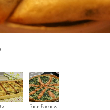
e
rte
Tarte Epinards