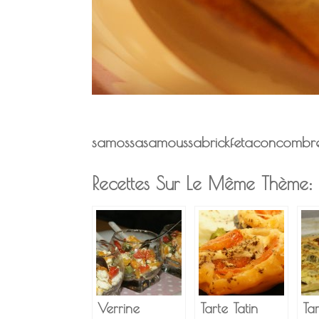
samossa
samoussa
brick
feta
concombr
Recettes Sur Le Même Thème:
Verrine
Tarte Tatin
Ta