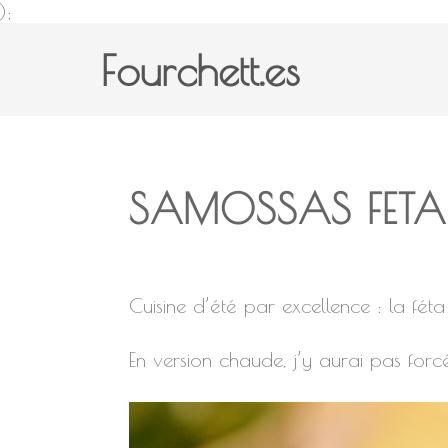
);
Fourchett.es
SAMOSSAS FETA
Cuisine d’été par excellence : la fét
En version chaude, j’y aurai pas for