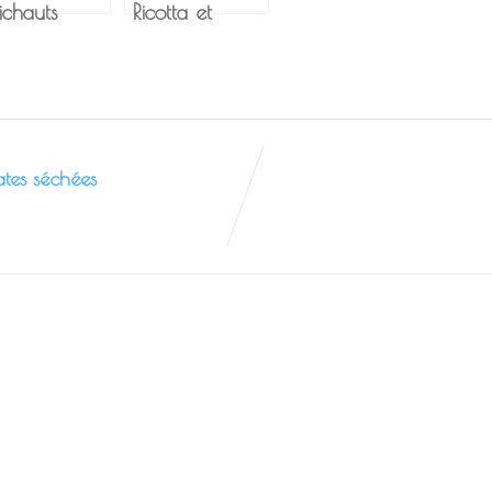
ichauts
Ricotta et
rinés –
Saumon
mbon cru
tes séchées