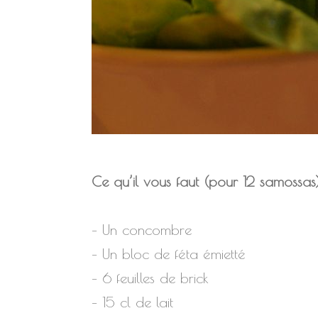
Ce qu’il vous faut (pour 12 samossas
– Un concombre
– Un bloc de féta émietté
– 6 feuilles de brick
– 15 cl de lait