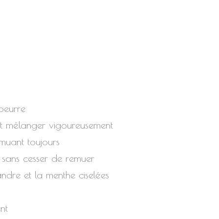
 beurre
 et mélanger vigoureusement
emuant toujours
s sans cesser de remuer
andre et la menthe ciselées
nt