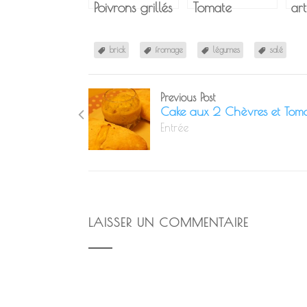
Poivrons grillés
Tomate
art
– Feta
Mozzarella
ma
ja
brick
fromage
légumes
salé
Previous Post
Cake aux 2 Chèvres et Toma
Entrée
LAISSER UN COMMENTAIRE