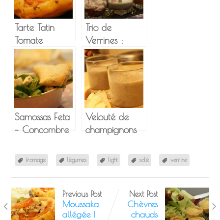
Tarte Tatin
Trio de
Tomate
Verrines :
Mozzarella
Carottes,
Courgettes et
Crème de
Jambon
Samossas Feta
Velouté de
– Concombre
champignons
fromage
légumes
light
salé
verrine
Previous Post
Next Post
Moussaka
Chèvres
allégée !
chauds