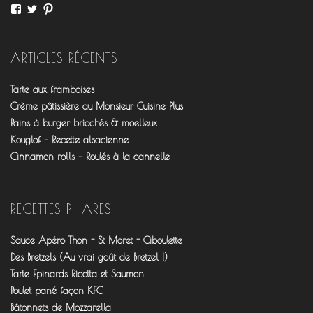
Voir
Voir
Voir
le
le
le
profil
profil
profil
de
de
de
fourchettesflo
@fourchettesflo
fleurjeanne
ARTICLES RÉCENTS
sur
sur
sur
Facebook
Twitter
Pinterest
Tarte aux framboises
Crème pâtissière au Monsieur Cuisine Plus
Pains à burger briochés & moelleux
Kouglof – Recette alsacienne
Cinnamon rolls – Roulés à la cannelle
RECETTES PHARES
Sauce Apéro Thon - St Moret - Ciboulette
Des Bretzels (Au vrai goût de Bretzel !)
Tarte Epinards Ricotta et Saumon
Poulet pané façon KFC
Bâtonnets de Mozzarella