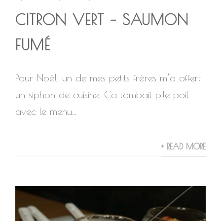
CITRON VERT – SAUMON
FUMÉ
Pour Noël, un de mes petits frères m’a offert
un siphon de cuisine. Ca tombait pile poil
avec le menu...
+ READ MORE