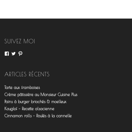
SUIVEZ MOI
Voir
Voir
Voir
le
le
le
profil
profil
profil
de
de
de
fourchettesflo
@fourchettesflo
fleurjeanne
ARTICLES RÉCENTS
sur
sur
sur
Facebook
Twitter
Pinterest
Tarte aux framboises
Crème pâtissière au Monsieur Cuisine Plus
Pains à burger briochés & moelleux
Kouglof – Recette alsacienne
Cinnamon rolls – Roulés à la cannelle