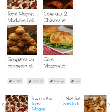
Toast Magret
Cake aux 2
Madame Loik
Chèvres et
Ciboulette
Tomates
séchées
Gougères au
Cake
parmesan et
Mozzarella,
graines de
Roquette et
pavot
Chorizo
à offrir
dînatoire
fromage
salé
Previous Post
Next Post
Toast
Sablé du
Magret