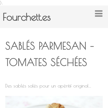
);
Fourchett.es
SABLÉS PARMESAN –
TOMATES SÉCHÉES
Des sablés salés pour un apéritif original…