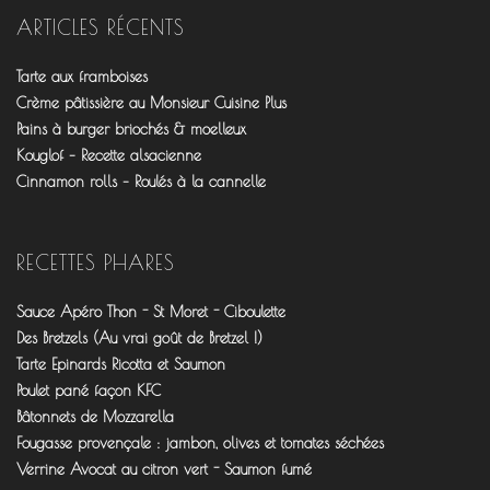
de
de
de
fourchettesflo
@fourchettesflo
fleurjeanne
ARTICLES RÉCENTS
sur
sur
sur
Facebook
Twitter
Pinterest
Tarte aux framboises
Crème pâtissière au Monsieur Cuisine Plus
Pains à burger briochés & moelleux
Kouglof – Recette alsacienne
Cinnamon rolls – Roulés à la cannelle
RECETTES PHARES
Sauce Apéro Thon - St Moret - Ciboulette
Des Bretzels (Au vrai goût de Bretzel !)
Tarte Epinards Ricotta et Saumon
Poulet pané façon KFC
Bâtonnets de Mozzarella
Fougasse provençale : jambon, olives et tomates séchées
Verrine Avocat au citron vert - Saumon fumé