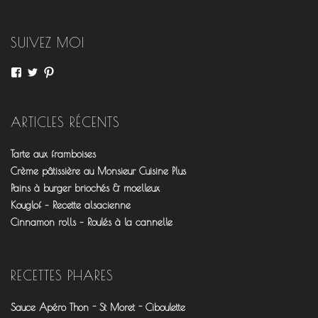
articles
SUIVEZ MOI
Voir
Voir
Voir
le
le
le
profil
profil
profil
de
de
de
fourchettesflo
@fourchettesflo
fleurjeanne
ARTICLES RÉCENTS
sur
sur
sur
Facebook
Twitter
Pinterest
Tarte aux framboises
Crème pâtissière au Monsieur Cuisine Plus
Pains à burger briochés & moelleux
Kouglof – Recette alsacienne
Cinnamon rolls – Roulés à la cannelle
RECETTES PHARES
Sauce Apéro Thon - St Moret - Ciboulette