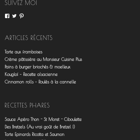
SUIVEZ MOI
Voir
Voir
Voir
le
le
le
profil
profil
profil
de
de
de
fourchettesflo
@fourchettesflo
fleurjeanne
ARTICLES RÉCENTS
sur
sur
sur
Facebook
Twitter
Pinterest
Tarte aux framboises
Crème pâtissière au Monsieur Cuisine Plus
Pains à burger briochés & moelleux
Kouglof – Recette alsacienne
Cinnamon rolls – Roulés à la cannelle
RECETTES PHARES
Sauce Apéro Thon - St Moret - Ciboulette
Des Bretzels (Au vrai goût de Bretzel !)
Tarte Epinards Ricotta et Saumon