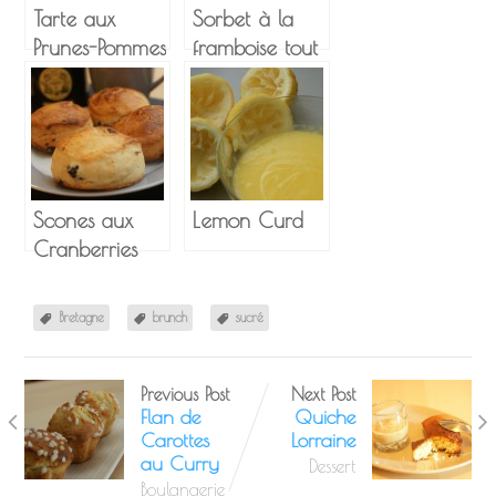
Tarte aux
Sorbet à la
Prunes-Pommes
framboise tout
Fleur
léger
d’oranger
Miel et Pavot
Scones aux
Lemon Curd
Cranberries
Bretagne
brunch
sucré
Previous Post
Next Post
Flan de
Quiche
Carottes
Lorraine
au Curry
Dessert
Boulangerie