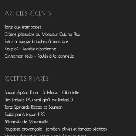
profil
profil
profil
de
de
de
fourchettesflo
@fourchettesflo
fleurjeanne
ARTICLES RÉCENTS
sur
sur
sur
Facebook
Twitter
Pinterest
Tarte aux framboises
Crème pâtissière au Monsieur Cuisine Plus
Pains à burger briochés & moelleux
Kouglof – Recette alsacienne
Cinnamon rolls – Roulés à la cannelle
RECETTES PHARES
Sauce Apéro Thon - St Moret - Ciboulette
Des Bretzels (Au vrai goût de Bretzel !)
Tarte Epinards Ricotta et Saumon
Poulet pané façon KFC
Bâtonnets de Mozzarella
Fougasse provençale : jambon, olives et tomates séchées