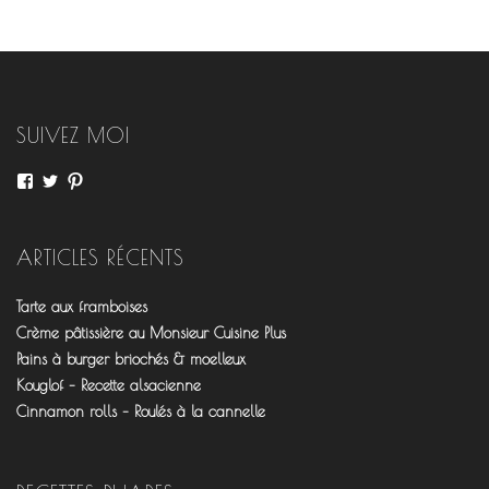
SUIVEZ MOI
Voir
Voir
Voir
le
le
le
profil
profil
profil
de
de
de
fourchettesflo
@fourchettesflo
fleurjeanne
ARTICLES RÉCENTS
sur
sur
sur
Facebook
Twitter
Pinterest
Tarte aux framboises
Crème pâtissière au Monsieur Cuisine Plus
Pains à burger briochés & moelleux
Kouglof – Recette alsacienne
Cinnamon rolls – Roulés à la cannelle