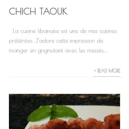
CHICH TAOUK
La cuisine libanaise est une de mes cuisines
préférées. J’adore cette impression de
manger en grignotant avec les mezzés....
+ READ MORE