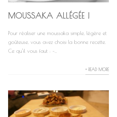
MOUSSAKA ALLÉGÉE !
Pour réaliser une moussaka simple, légère et
goûteuse, vous avez choisi la bonne recette.
Ce qu’il vous faut : –...
+ READ MORE