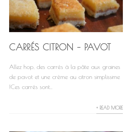
CARRÉS CITRON – PAVOT
Allez hop, des carrés à la pâte aux graines
de pavot et une crème au citron simplissime
!Ces carrés sont...
+ READ MORE