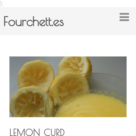
);
Fourchett.es
LEMON CURD