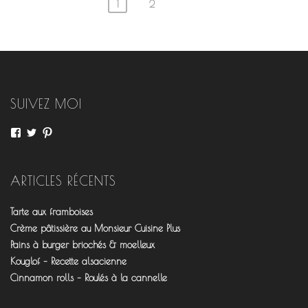
1
2
Navigation
des
articles
SUIVEZ MOI
Voir
Voir
Voir
le
le
le
profil
profil
profil
de
de
de
fourchettesflo
@fourchettesflo
fleurjeanne
ARTICLES RÉCENTS
sur
sur
sur
Facebook
Twitter
Pinterest
Tarte aux framboises
Crème pâtissière au Monsieur Cuisine Plus
Pains à burger briochés & moelleux
Kouglof – Recette alsacienne
Cinnamon rolls – Roulés à la cannelle