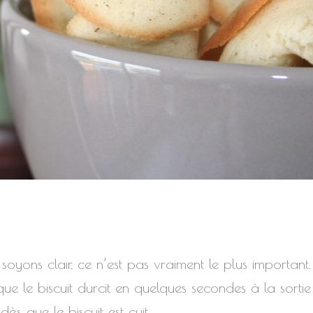
et soyons clair, ce n’est pas vraiment le plus importan
 le biscuit durcit en quelques secondes à la sortie 
ès que le biscuit est cuit.