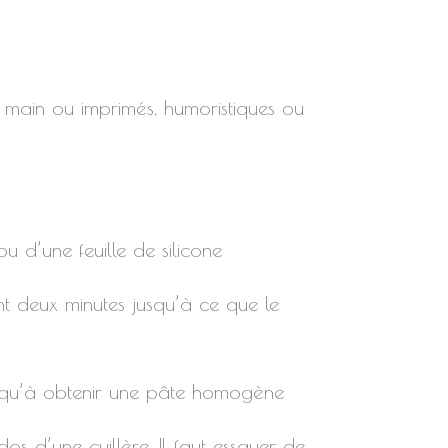
la main ou imprimés, humoristiques ou
u d’une feuille de silicone
nt deux minutes jusqu’à ce que le
 jusqu’à obtenir une pâte homogène
s d’une cuillère. Il faut essayer de