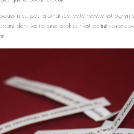
 cookies n’est pas aromatisée, cette recette est agré
rtant dans les fortune cookies n’est définitivement pas
r.