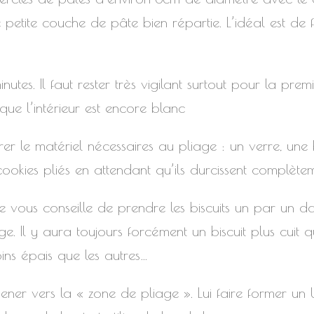
etite couche de pâte bien répartie. L’idéal est de
es. Il faut rester très vigilant surtout pour la premiè
que l’intérieur est encore blanc
rer le matériel nécessaires au pliage : un verre, une
 cookies pliés en attendant qu’ils durcissent complète
je vous conseille de prendre les biscuits un par un da
. Il y aura toujours forcément un biscuit plus cuit q
oins épais que les autres…
’amener vers la « zone de pliage ». Lui faire former u