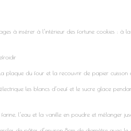
ages à insérer à l’intérieur des fortune cookies : à 
efroidir
 la plaque du four et la recouvrir de papier cuisson o
 électrique les blancs d’oeuf et le sucre glace penda
 la farine, l’eau et la vanille en poudre et mélanger
ercles de pâtes d’environ 8cm de diamètre avec le do