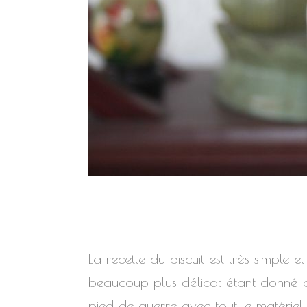
La recette du biscuit est très simple 
beaucoup plus délicat étant donné que
pied de guerre avec tout le matériel d