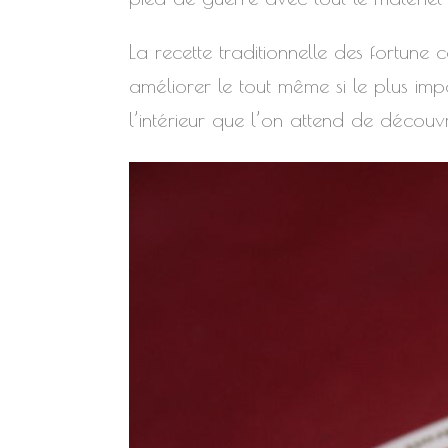
La recette traditionnelle des fortune
améliorer le tout même si le plus impo
l’intérieur que l’on attend de découvri