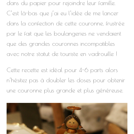
dans du papier pour rejoindre leur famille.
C’est là-bas que j’ai eu l’idée de me lancer
dans la confection de cette couronne, frustrée
par le fait que les boulangeries ne vendaient
que des grandes couronnes incompatibles
avec notre statut de touriste en vadrouille !
Cette recette est idéal pour 4-6 parts alors
n’hésitez pas à doubler les doses pour obtenir
une couronne plus grande et plus généreuse.