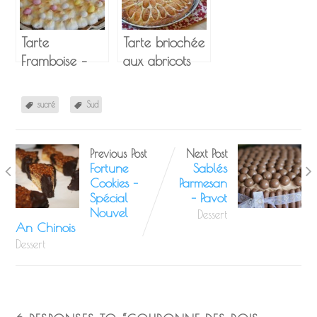
Tarte
Tarte briochée
Framboise –
aux abricots
Amande
Meringuée
sucré
Sud
Previous Post
Next Post
Fortune
Sablés
Cookies –
Parmesan
Spécial
– Pavot
Nouvel
Dessert
An Chinois
Dessert