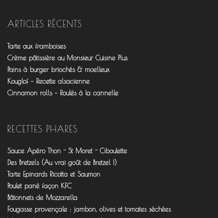
profil
profil
profil
de
de
de
fourchettesflo
@fourchettesflo
fleurjeanne
ARTICLES RÉCENTS
sur
sur
sur
Facebook
Twitter
Pinterest
Tarte aux framboises
Crème pâtissière au Monsieur Cuisine Plus
Pains à burger briochés & moelleux
Kouglof – Recette alsacienne
Cinnamon rolls – Roulés à la cannelle
RECETTES PHARES
Sauce Apéro Thon - St Moret - Ciboulette
Des Bretzels (Au vrai goût de Bretzel !)
Tarte Epinards Ricotta et Saumon
Poulet pané façon KFC
Bâtonnets de Mozzarella
Fougasse provençale : jambon, olives et tomates séchées