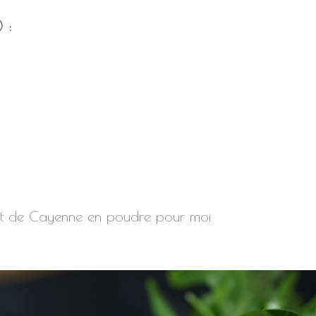
) :
ent de Cayenne en poudre pour moi