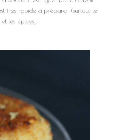
est très rapide à préparer (surtout le
et les épices…