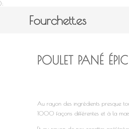
);
Fourchett.es
POULET PANÉ ÉPIC
Au rayon des ingrédients presque toujo
1000 façons différentes et à la mais
Et au rayon de nos recettes préférées