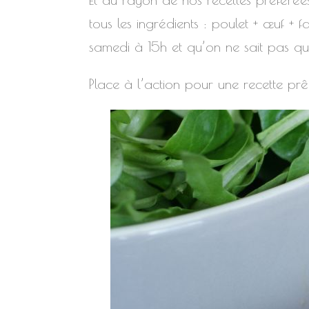
tous les ingrédients : poulet + œuf + 
samedi à 15h et qu’on ne sait pas qu
Place à l’action pour une recette prê