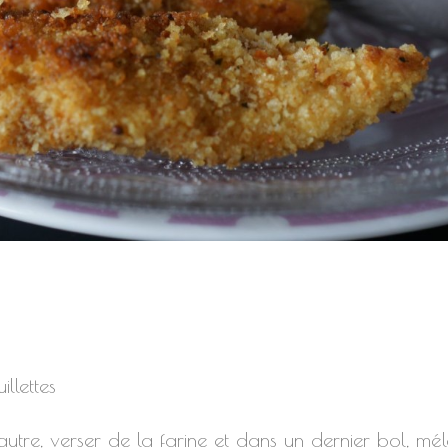
illettes
utre, verser de la farine et dans un dernier bol, mé