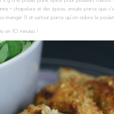
farine + chapelure et des épices, ensuite parce que c’
oi manger !) et surtout parce qu’on adore le poulet 
te en 10 minutes !