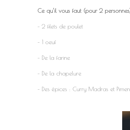
Ce qu’il vous faut (pour 2 personnes
– 2 filets de poulet
– 1 oeuf
– De la farine
– De la chapelure
– Des épices : Curry Madras et Pim