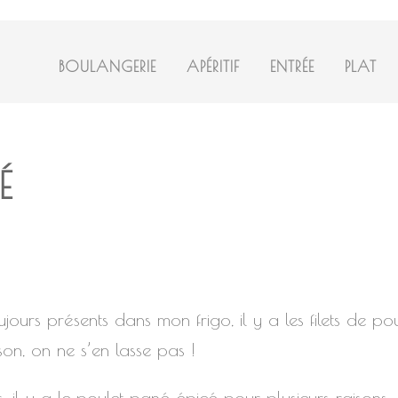
BOULANGERIE
APÉRITIF
ENTRÉE
PLAT
É
urs présents dans mon frigo, il y a les filets de pou
on, on ne s’en lasse pas !
, il y a le poulet pané épicé pour plusieurs raisons :