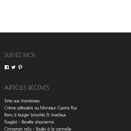
SUIVEZ MOI
Voir
Voir
Voir
le
le
le
profil
profil
profil
de
de
de
fourchettesflo
@fourchettesflo
fleurjeanne
ARTICLES RÉCENTS
sur
sur
sur
Facebook
Twitter
Pinterest
Tarte aux framboises
Crème pâtissière au Monsieur Cuisine Plus
Pains à burger briochés & moelleux
Kouglof – Recette alsacienne
Cinnamon rolls – Roulés à la cannelle