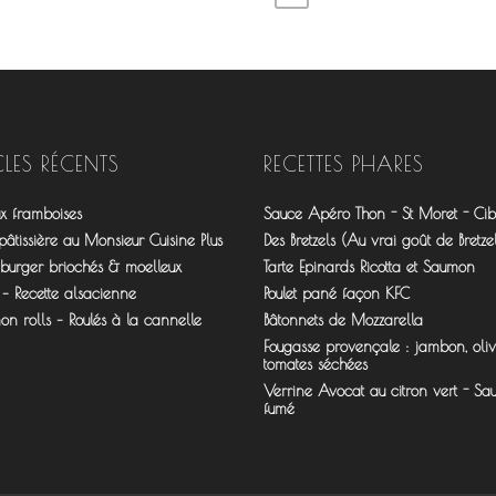
CLES RÉCENTS
RECETTES PHARES
ux framboises
Sauce Apéro Thon - St Moret - Cibo
âtissière au Monsieur Cuisine Plus
Des Bretzels (Au vrai goût de Bretzel
 burger briochés & moelleux
Tarte Epinards Ricotta et Saumon
 – Recette alsacienne
Poulet pané façon KFC
n rolls – Roulés à la cannelle
Bâtonnets de Mozzarella
Fougasse provençale : jambon, oliv
tomates séchées
Verrine Avocat au citron vert - S
fumé