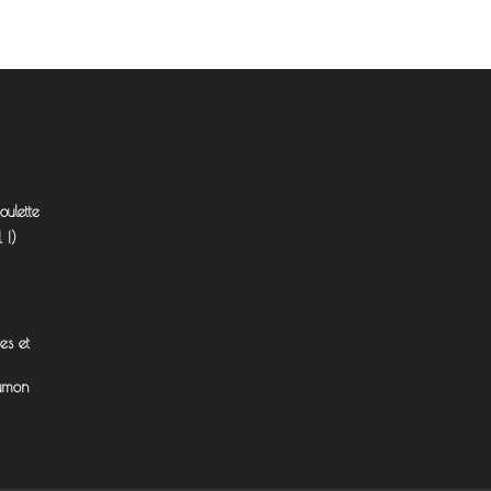
ulette
 !)
es et
aumon