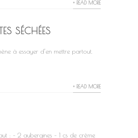
+ READ MORE
ES SÉCHÉES
ne à essayer d’en mettre partout.
+ READ MORE
aut : – 2 aubergines – 1 cs de crème