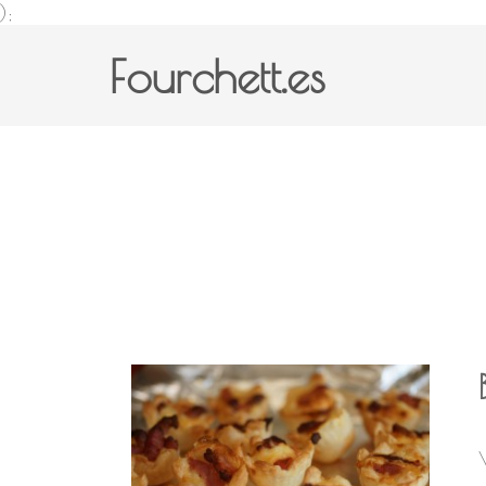
);
Fourchett.es