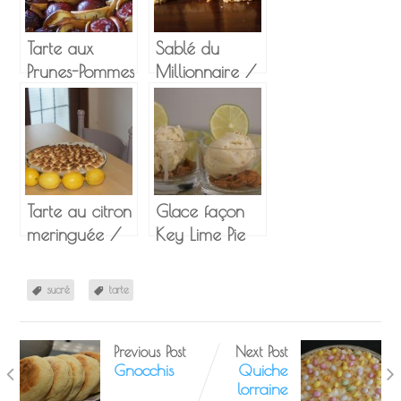
Tarte aux
Sablé du
Prunes-Pommes
Millionnaire /
Fleur
Millionnaire
d’oranger
Shortbread
Miel et Pavot
Tarte au citron
Glace façon
meringuée /
Key Lime Pie
Pâte aux
Spéculoos
sucré
tarte
Previous Post
Next Post
Gnocchis
Quiche
lorraine