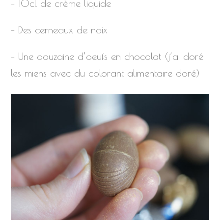
– 10cl de crème liquide
– Des cerneaux de noix
– Une douzaine d’oeufs en chocolat (j’ai doré
les miens avec du colorant alimentaire doré)