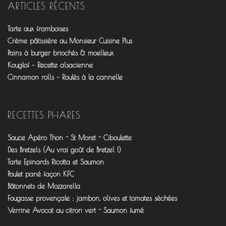
fourchettesflo
@fourchettesflo
fleurjeanne
ARTICLES RÉCENTS
sur
sur
sur
Facebook
Twitter
Pinterest
Tarte aux framboises
Crème pâtissière au Monsieur Cuisine Plus
Pains à burger briochés & moelleux
Kouglof – Recette alsacienne
Cinnamon rolls – Roulés à la cannelle
RECETTES PHARES
Sauce Apéro Thon - St Moret - Ciboulette
Des Bretzels (Au vrai goût de Bretzel !)
Tarte Epinards Ricotta et Saumon
Poulet pané façon KFC
Bâtonnets de Mozzarella
Fougasse provençale : jambon, olives et tomates séchées
Verrine Avocat au citron vert - Saumon fumé