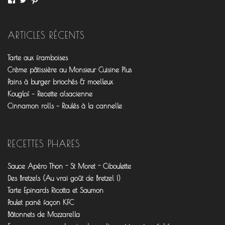
le
le
le
profil
profil
profil
de
de
de
fourchettesflo
@fourchettesflo
fleurjeanne
ARTICLES RÉCENTS
sur
sur
sur
Facebook
Twitter
Pinterest
Tarte aux framboises
Crème pâtissière au Monsieur Cuisine Plus
Pains à burger briochés & moelleux
Kouglof – Recette alsacienne
Cinnamon rolls – Roulés à la cannelle
RECETTES PHARES
Sauce Apéro Thon - St Moret - Ciboulette
Des Bretzels (Au vrai goût de Bretzel !)
Tarte Epinards Ricotta et Saumon
Poulet pané façon KFC
Bâtonnets de Mozzarella