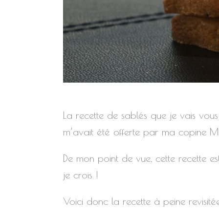
La recette de sablés que je vais vous 
m’avait été offerte par ma copine Ma
De mon point de vue, cette recette es
je crois !
Voici donc la recette à peine revisitée