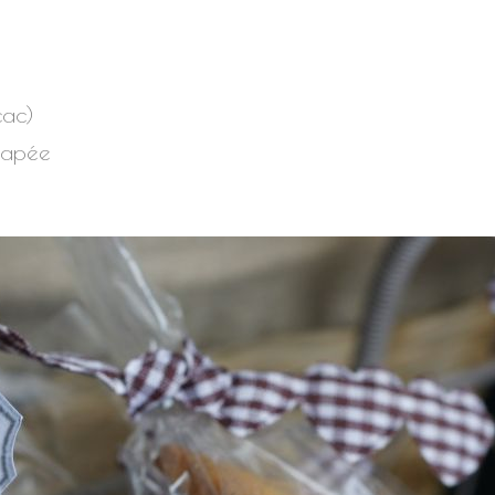
cac)
rapée