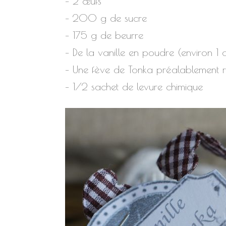
– 2 œufs
– 200 g de sucre
– 175 g de beurre
– De la vanille en poudre (environ 1 
– Une fève de Tonka préalablement 
– 1/2 sachet de levure chimique