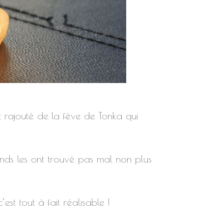
nt rajouté de la fève de Tonka qui
ands les ont trouvé pas mal non plus
est tout à fait réalisable !