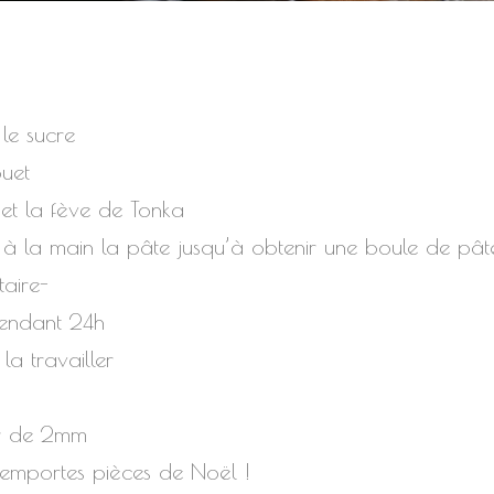
 le sucre
ouet
e et la fève de Tonka
is à la main la pâte jusqu’à obtenir une boule de p
taire-
pendant 24h
la travailler
ur de 2mm
emportes pièces de Noël !