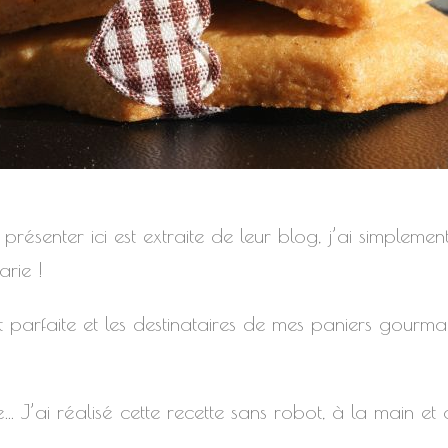
présenter ici est extraite de leur blog, j’ai simpleme
rie !
t parfaite et les destinataires de mes paniers gourm
… J’ai réalisé cette recette sans robot, à la main et c’