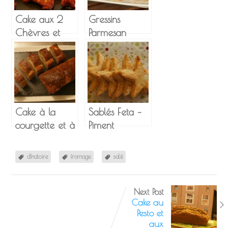
Cake aux 2
Gressins
Chèvres et
Parmesan
Tomates
Basilic : Recette
séchées
express
Cake à la
Sablés Feta –
courgette et à
Piment
la feta
d’Espelette
dînatoire
fromage
salé
Next Post
Cake au
Pesto et
aux