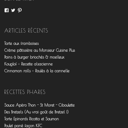
Voir
Voir
Voir
le
le
le
profil
profil
profil
de
de
de
fourchettesflo
@fourchettesflo
fleurjeanne
ARTICLES RÉCENTS
sur
sur
sur
Facebook
Twitter
Pinterest
Tarte aux framboises
Crème pâtissière au Monsieur Cuisine Plus
Pains à burger briochés & moelleux
Kouglof – Recette alsacienne
Cinnamon rolls – Roulés à la cannelle
RECETTES PHARES
Sauce Apéro Thon - St Moret - Ciboulette
Des Bretzels (Au vrai goût de Bretzel !)
Tarte Epinards Ricotta et Saumon
Poulet pané façon KFC