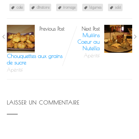
cake
dînatoire
fromage
légumes
salé
Previous Post
Next Post
Muffins
Coeur au
Nutella
Chouquettes aux grains
Apéritif
de sucre
Apéritif
LAISSER UN COMMENTAIRE