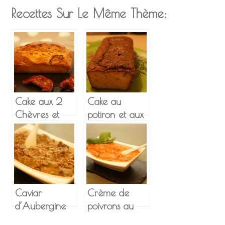
Recettes Sur Le Même Thème:
Cake aux 2
Cake au
Chèvres et
potiron et aux
Tomates
graines de
séchées
pavot
Caviar
Crème de
d’Aubergine
poivrons au
basilic