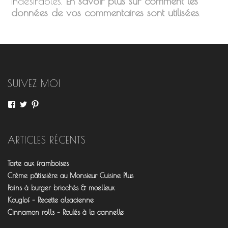
indésirables.
En savoir plus sur comment les
données de vos commentaires sont utilisées
.
SUIVEZ MOI
Voir
Voir
Voir
le
le
le
profil
profil
profil
de
de
de
fourchettesflo
@fourchettesflo
fleurjeanne
ARTICLES RÉCENTS
sur
sur
sur
Facebook
Twitter
Pinterest
Tarte aux framboises
Crème pâtissière au Monsieur Cuisine Plus
Pains à burger briochés & moelleux
Kouglof – Recette alsacienne
Cinnamon rolls – Roulés à la cannelle