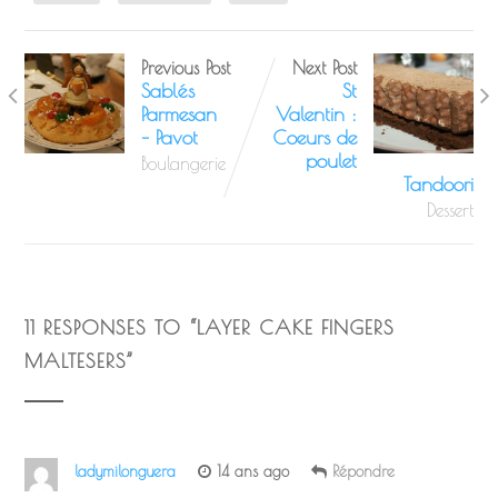
Previous Post
Next Post
Sablés
St
Parmesan
Valentin :
– Pavot
Coeurs de
poulet
Boulangerie
Tandoori
Dessert
11 RESPONSES TO “
LAYER CAKE FINGERS
MALTESERS
”
ladymilonguera
14 ans ago
Répondre