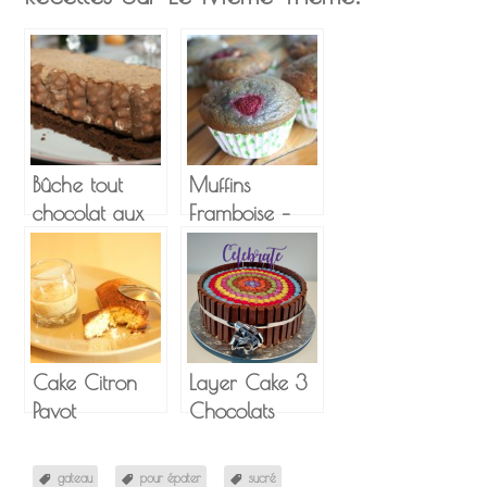
Bûche tout
Muffins
chocolat aux
Framboise –
Oursons en
Yaourt Light!
Guimauve
Cake Citron
Layer Cake 3
Pavot
Chocolats
gateau
pour épater
sucré