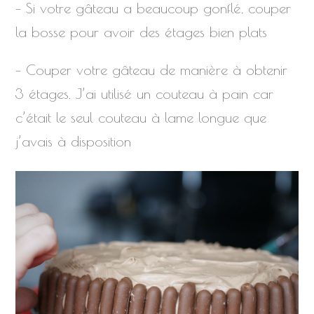
– Si votre gâteau a beaucoup gonflé, couper
la bosse pour avoir des étages bien plats
– Couper votre gâteau de manière à obtenir
3 étages. J’ai utilisé un couteau à pain car
c’était le seul couteau à lame longue que
j’avais à disposition