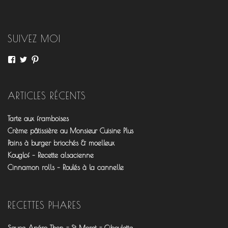
SUIVEZ MOI
Voir
Voir
Voir
le
le
le
profil
profil
profil
de
de
de
fourchettesflo
@fourchettesflo
fleurjeanne
ARTICLES RÉCENTS
sur
sur
sur
Facebook
Twitter
Pinterest
Tarte aux framboises
Crème pâtissière au Monsieur Cuisine Plus
Pains à burger briochés & moelleux
Kouglof – Recette alsacienne
Cinnamon rolls – Roulés à la cannelle
RECETTES PHARES