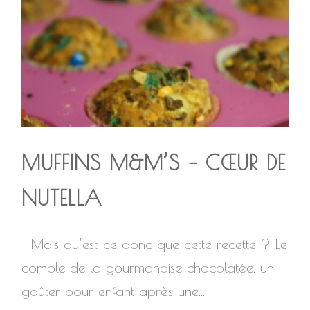
MUFFINS M&M’S – CŒUR DE
NUTELLA
Mais qu’est-ce donc que cette recette ? Le
comble de la gourmandise chocolatée, un
goûter pour enfant après une...