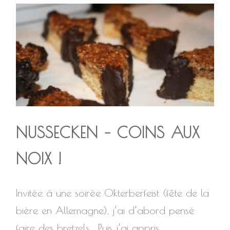
NUSSECKEN – COINS AUX
NOIX !
Invitée à une soirée Okterberfeist (fête de la
bière en Allemagne), j’ai d’abord pensé
faire des bretzels… Puis j’ai appris...