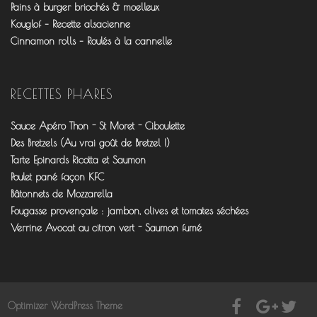
Pains à burger briochés & moelleux
Kouglof – Recette alsacienne
Cinnamon rolls – Roulés à la cannelle
RECETTES PHARES
Sauce Apéro Thon - St Moret - Ciboulette
Des Bretzels (Au vrai goût de Bretzel !)
Tarte Epinards Ricotta et Saumon
Poulet pané façon KFC
Bâtonnets de Mozzarella
Fougasse provençale : jambon, olives et tomates séchées
Verrine Avocat au citron vert - Saumon fumé
Optimizer WordPress Theme