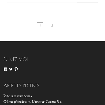
1
2
Navigation
des
articles
SUIVEZ MOI
Voir
Voir
Voir
le
le
le
profil
profil
profil
de
de
de
fourchettesflo
@fourchettesflo
fleurjeanne
ARTICLES RÉCENTS
sur
sur
sur
Facebook
Twitter
Pinterest
Tarte aux framboises
Crème pâtissière au Monsieur Cuisine Plus