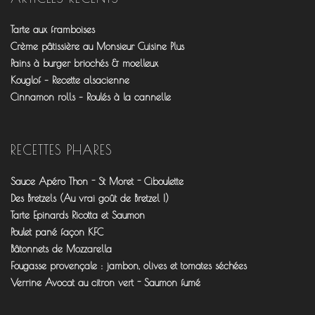
sur
sur
sur
Facebook
Twitter
Pinterest
Tarte aux framboises
Crème pâtissière au Monsieur Cuisine Plus
Pains à burger briochés & moelleux
Kouglof – Recette alsacienne
Cinnamon rolls – Roulés à la cannelle
RECETTES PHARES
Sauce Apéro Thon - St Moret - Ciboulette
Des Bretzels (Au vrai goût de Bretzel !)
Tarte Epinards Ricotta et Saumon
Poulet pané façon KFC
Bâtonnets de Mozzarella
Fougasse provençale : jambon, olives et tomates séchées
Verrine Avocat au citron vert - Saumon fumé