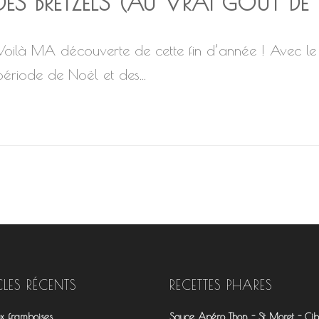
DES BRETZELS (AU VRAI GOÛT DE B
Voilà MA découverte de cette fin d’année ! Avec le f
période de Noël et des...
CLES RÉCENTS
RECETTES PHARES
ux framboises
Sauce Apéro Thon - St Moret - Cibo