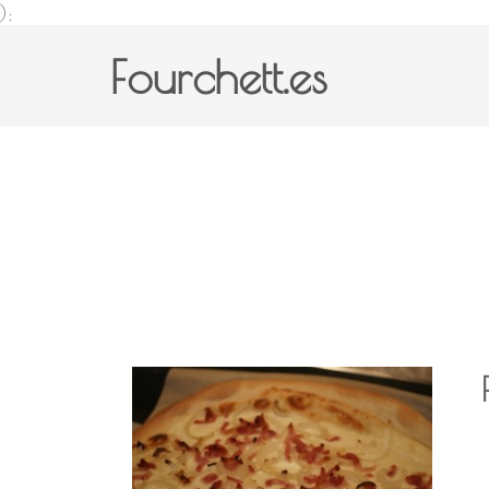
);
Fourchett.es