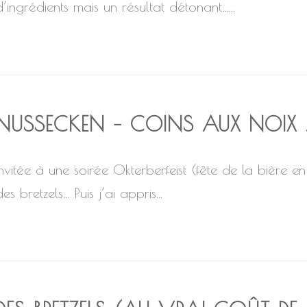
d’ingrédients mais un résultat détonant…...
NUSSECKEN – COINS AUX NOIX 
Invitée à une soirée Okterberfeist (fête de la bière e
es bretzels… Puis j’ai appris...