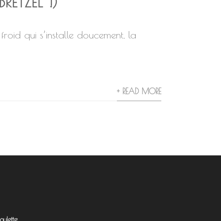
RETZEL !)
roid qui s’installe doucement, la
+ READ MORE
ulette