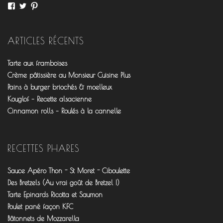
Voir
Voir
Voir
le
le
le
profil
profil
profil
de
de
de
fourchettesflo
@fourchettesflo
fleurjeanne
ARTICLES RÉCENTS
sur
sur
sur
Facebook
Twitter
Pinterest
Tarte aux framboises
Crème pâtissière au Monsieur Cuisine Plus
Pains à burger briochés & moelleux
Kouglof – Recette alsacienne
Cinnamon rolls – Roulés à la cannelle
RECETTES PHARES
Sauce Apéro Thon - St Moret - Ciboulette
Des Bretzels (Au vrai goût de Bretzel !)
Tarte Epinards Ricotta et Saumon
Poulet pané façon KFC
Bâtonnets de Mozzarella