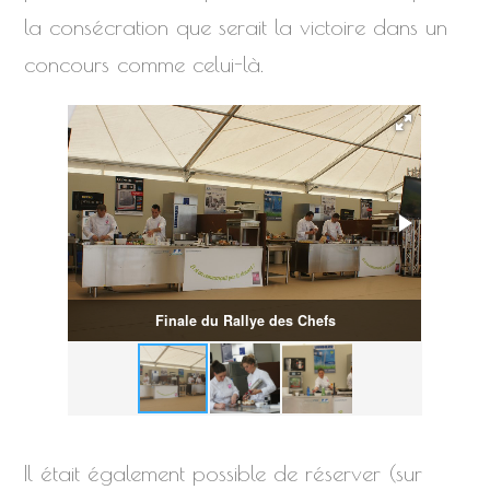
la consécration que serait la victoire dans un
concours comme celui-là.
Finale du Rallye des Chefs
Finale
Il était également possible de réserver (sur