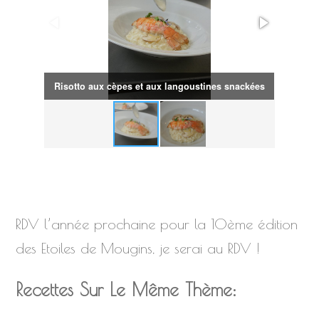
Risotto aux cèpes et aux langoustines snackées
Risotto
RDV l’année prochaine pour la 10ème édition
des Etoiles de Mougins, je serai au RDV !
Recettes Sur Le Même Thème: