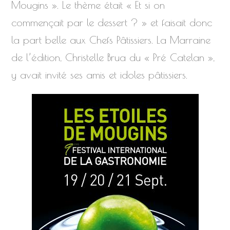
Mougins ». Le thème était « Et si on
commençait par le dessert ? » et faisait donc
la part belle aux Chefs Pâtissiers. La Marraine
de l’édition, Christelle Brua du « Pré Catelan »,
y avait invité ses amis et idoles pâtissiers.