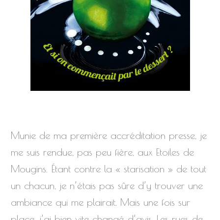
Munie de ma première accréditation presse, je
me suis rendue, pas peu fière, aux Etoiles de
Mougins. Étant contre la « starisation » de tout
un chacun, je n’étais pas sûre d’y trouver une
ambiance qui me plairait. Mais une fois sur
place, j’ai bien vite changé d’avis. Les rues de