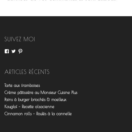
SUIVEZ MOI
Voir
Voir
Voir
le
le
le
profil
profil
profil
de
de
de
fourchettesflo
@fourchettesflo
fleurjeanne
ARTICLES RÉCENTS
sur
sur
sur
Facebook
Twitter
Pinterest
Tarte aux framboises
Crème pâtissière au Monsieur Cuisine Plus
Pains à burger briochés & moelleux
Kouglof – Recette alsacienne
Cinnamon rolls – Roulés à la cannelle