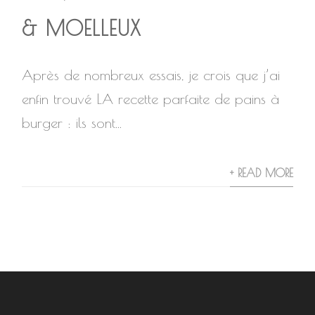
& MOELLEUX
Après de nombreux essais, je crois que j’ai
enfin trouvé LA recette parfaite de pains à
burger : ils sont...
+ READ MORE