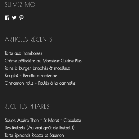
SUIVEZ MOI
Voir
Voir
Voir
le
le
le
profil
profil
profil
de
de
de
fourchettesflo
@fourchettesflo
fleurjeanne
ARTICLES RÉCENTS
sur
sur
sur
Facebook
Twitter
Pinterest
Tarte aux framboises
Crème pâtissière au Monsieur Cuisine Plus
Pains à burger briochés & moelleux
Kouglof – Recette alsacienne
Cinnamon rolls – Roulés à la cannelle
RECETTES PHARES
Sauce Apéro Thon - St Moret - Ciboulette
Des Bretzels (Au vrai goût de Bretzel !)
Tarte Epinards Ricotta et Saumon