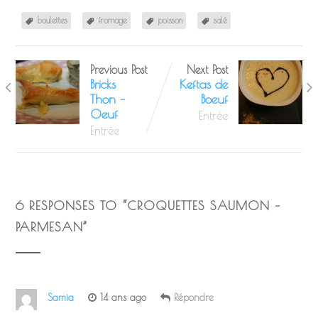
Madame Loïk
boulettes
fromage
poisson
salé
Previous Post
Next Post
Bricks
Keftas de
Thon –
Boeuf
Oeuf
Entrée
Entrée
6 RESPONSES TO “
CROQUETTES SAUMON –
PARMESAN
”
Samia
14 ans ago
Répondre