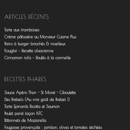
le
le
le
profil
profil
profil
de
de
de
fourchettesflo
@fourchettesflo
fleurjeanne
ARTICLES RÉCENTS
sur
sur
sur
Facebook
Twitter
Pinterest
Tarte aux framboises
Crème pâtissière au Monsieur Cuisine Plus
Pains à burger briochés & moelleux
Kouglof – Recette alsacienne
Cinnamon rolls – Roulés à la cannelle
RECETTES PHARES
Sauce Apéro Thon - St Moret - Ciboulette
Des Bretzels (Au vrai goût de Bretzel !)
Tarte Epinards Ricotta et Saumon
Poulet pané façon KFC
Bâtonnets de Mozzarella
Fougasse provençale : jambon, olives et tomates séchées