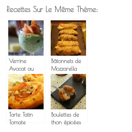
Recettes Sur Le Même Thème:
Verrine
Bâtonnets de
Avocat au
Mozzarella
citron vert –
Saumon fumé
Tarte Tatin
Boulettes de
Tomate
thon épicées
Mozzarella
au coeur de