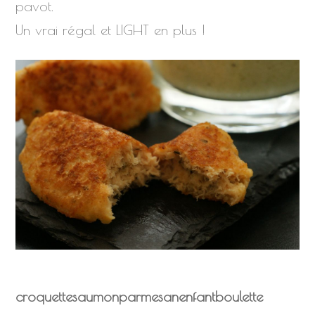
pavot.
Un vrai régal et LIGHT en plus !
croquette
saumon
parmesan
enfant
boulette