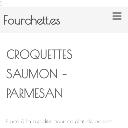
);
Fourchett.es
CROQUETTES
SAUMON –
PARMESAN
Place à la rapidité pour ce plat de poisson