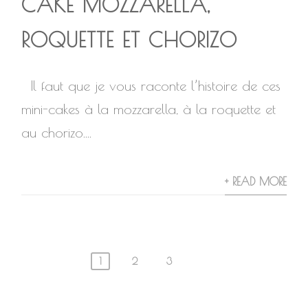
CAKE MOZZARELLA,
ROQUETTE ET CHORIZO
Il faut que je vous raconte l’histoire de ces
mini-cakes à la mozzarella, à la roquette et
au chorizo....
+ READ MORE
1
2
3
Navigation
des