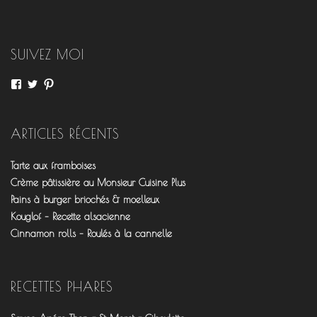
articles
SUIVEZ MOI
Voir
Voir
Voir
le
le
le
profil
profil
profil
de
de
de
fourchettesflo
@fourchettesflo
fleurjeanne
ARTICLES RÉCENTS
sur
sur
sur
Facebook
Twitter
Pinterest
Tarte aux framboises
Crème pâtissière au Monsieur Cuisine Plus
Pains à burger briochés & moelleux
Kouglof – Recette alsacienne
Cinnamon rolls – Roulés à la cannelle
RECETTES PHARES