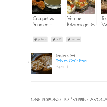
Croquettes
Verrine
Tr
Saumon –
Poivrons grillés
Ve
Parmesan
– Feta
Ca
Co
poisson
salé
verrine
Cr
Ja
Previous Post
Sablés Goût Pizza
Apéritif
ONE RESPONSE TO “
VERRINE AVOCA