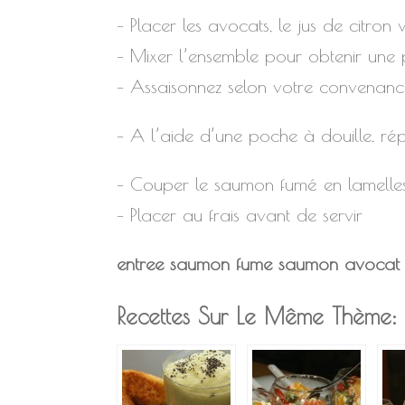
– Placer les avocats, le jus de citron 
– Mixer l’ensemble pour obtenir une
– Assaisonnez selon votre convenan
– A l’aide d’une poche à douille, rép
– Couper le saumon fumé en lamelles e
– Placer au frais avant de servir
entree
saumon fume
saumon
avocat
Recettes Sur Le Même Thème: