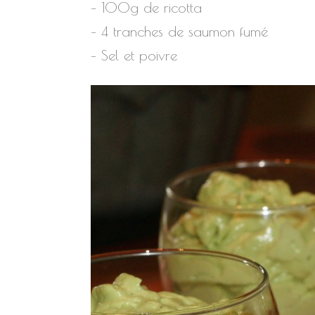
– 100g de ricotta
– 4 tranches de saumon fumé
– Sel et poivre