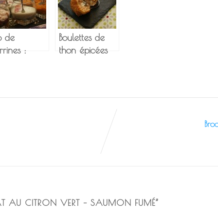
io de
Boulettes de
rrines :
thon épicées
rottes,
au coeur de
urgettes et
Madame Loïk
ème de
mbon
Bro
T AU CITRON VERT – SAUMON FUMÉ
”