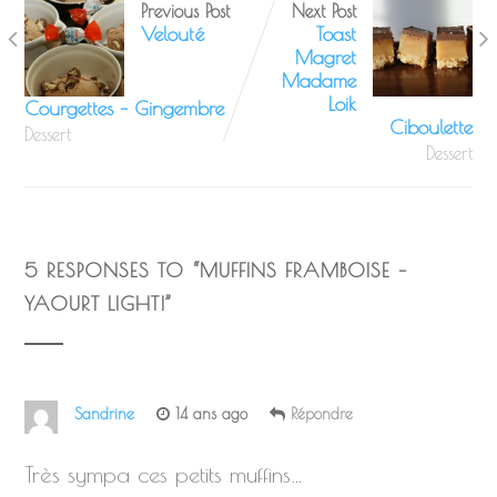
Previous Post
Next Post
Velouté
Toast
Magret
Madame
Loik
Courgettes – Gingembre
Ciboulette
Dessert
Dessert
5 RESPONSES TO “
MUFFINS FRAMBOISE –
YAOURT LIGHT!
”
Sandrine
14 ans ago
Répondre
Très sympa ces petits muffins…