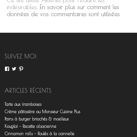
indésirables.
En savoir plus sur comment les
données de vos commentaires sont utilisées
.
SUIVEZ MOI
Voir
Voir
Voir
le
le
le
profil
profil
profil
de
de
de
fourchettesflo
@fourchettesflo
fleurjeanne
ARTICLES RÉCENTS
sur
sur
sur
Facebook
Twitter
Pinterest
Tarte aux framboises
Crème pâtissière au Monsieur Cuisine Plus
Pains à burger briochés & moelleux
Kouglof – Recette alsacienne
Cinnamon rolls – Roulés à la cannelle