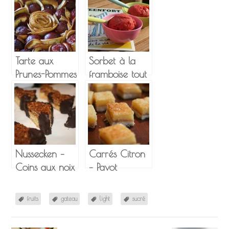
Tarte aux
Sorbet à la
Prunes-Pommes
framboise tout
Fleur
léger
d’oranger
Miel et Pavot
Nussecken –
Carrés Citron
Coins aux noix
– Pavot
!
fruits
gateau
light
sucré