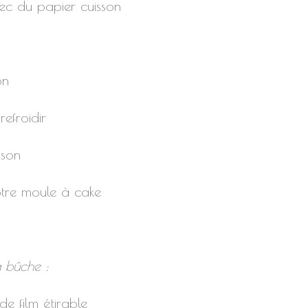
ec du papier cuisson
on
 refroidir
sson
votre moule à cake
a bûche :
e film étirable