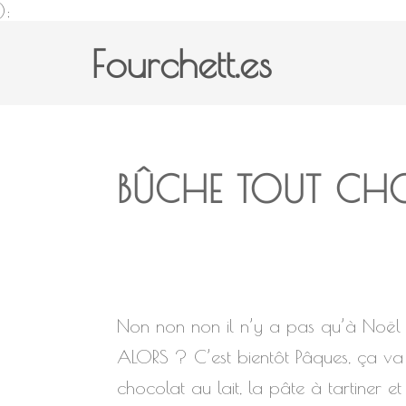
);
Fourchett.es
BÛCHE TOUT CH
Non non non il n’y a pas qu’à Noël q
ALORS ? C’est bientôt Pâques, ça va ê
chocolat au lait, la pâte à tartiner e