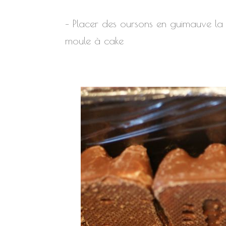
– Placer des oursons en guimauve la tê
moule à cake