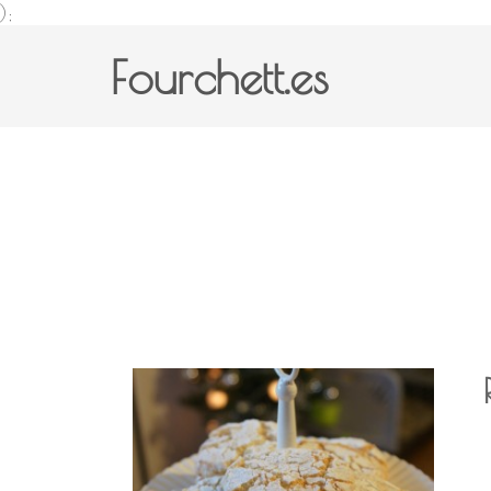
);
Fourchett.es