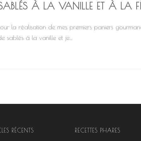
SABLÉS À LA VANILLE ET À LA 
Pour la réalisation de mes premiers paniers gourman
de sablés à la vanille et je...
CLES RÉCENTS
RECETTES PHARES