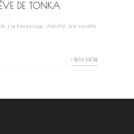
FÈVE DE TONKA
ds, j’ai beaucoup cherché une recette
+ READ MORE