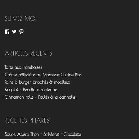
articles
SUIVEZ MOI
Voir
Voir
Voir
le
le
le
profil
profil
profil
de
de
de
fourchettesflo
@fourchettesflo
fleurjeanne
ARTICLES RÉCENTS
sur
sur
sur
Facebook
Twitter
Pinterest
Tarte aux framboises
Crème pâtissière au Monsieur Cuisine Plus
Pains à burger briochés & moelleux
Kouglof – Recette alsacienne
Cinnamon rolls – Roulés à la cannelle
RECETTES PHARES
Sauce Apéro Thon - St Moret - Ciboulette